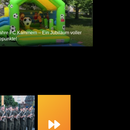
ECHTZEIT FOTOGAL
ahre FC Kammern – Ein Jubiläum voller
epunkte!
NORBERT ORT