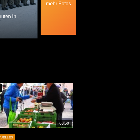
mehr Fotos
uten in
Später Ansehen
00:50
TUELLES