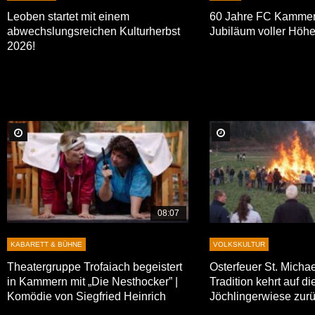
Leoben startet mit einem
60 Jahre FC Kammer
abwechslungsreichen Kulturherbst
Jubiläum voller Höhe
2026!
Später Ansehen
Später Ansehen
08:07
KABARETT & BÜHNE
VOLKSKULTUR
Theatergruppe Trofaiach begeistert
Osterfeuer St. Micha
in Kammern mit „Die Nesthocker” |
Tradition kehrt auf di
Komödie von Siegfried Heinrich
Jöchlingerwiese zur