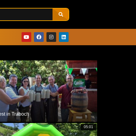
sehen
est in Traboch
05:01