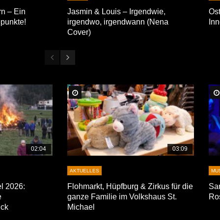
n – Ein
Jasmin & Louis – Irgendwie,
Ost
punkte!
irgendwo, irgendwann (Nena
Inn
Cover)
Später Ansehen
02:04
03:09
AKTUELLES
MU
el 2026:
Flohmarkt, Hüpfburg & Zirkus für die
Sa
e
ganze Familie im Volkshaus St.
Ro
ück
Michael