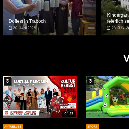
Kindergart
Doffest in Traboch
feierlich 
30. JUNI 2026
28. JUNI 2
Später Ansehen
Später Ansehen
04:27
AKTUELLES
SPORT