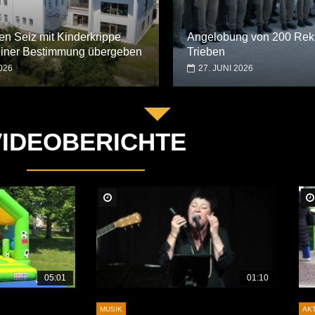
en Seiz mit Kinderkrippe
Angelobung von 200 Rekr
seiner Bestimmung übergeben
Trieben
026
27. JUNI 2026
VIDEOBERICHTE
Später Ansehen
05:01
01:10
MUSIK
AK