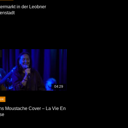
ermarkt in der Leobner
enstadt
Später Ansehen
04:29
SIK
ns Moustache Cover – La Vie En
se