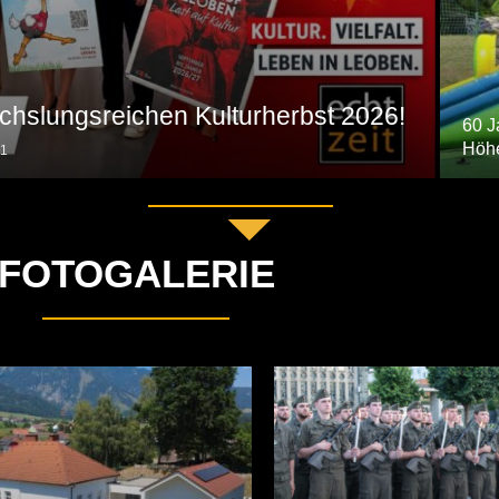
chslungsreichen Kulturherbst 2026!
60 J
Höh
1
FOTOGALERIE