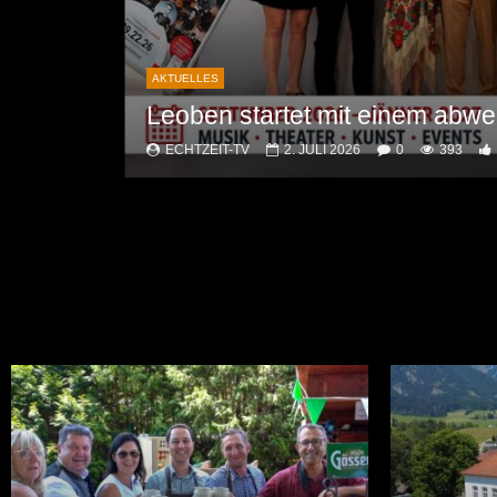
AKTUELLES
Leoben startet mit einem abwe
burg
ECHTZEIT-TV
2. JULI 2026
0
393