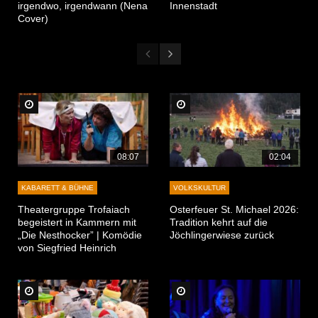
irgendwo, irgendwann (Nena
Innenstadt
Cover)
Später Ansehen
Später Ansehen
08:07
02:04
KABARETT & BÜHNE
VOLKSKULTUR
Theatergruppe Trofaiach
Osterfeuer St. Michael 2026:
begeistert in Kammern mit
Tradition kehrt auf die
„Die Nesthocker” | Komödie
Jöchlingerwiese zurück
von Siegfried Heinrich
Später Ansehen
Später Ansehen