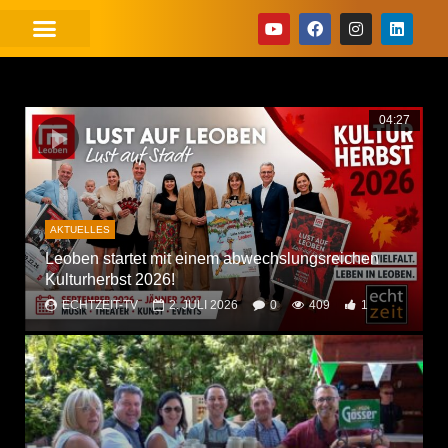
04:27
AKTUELLES
r
Leoben startet mit einem abwechslungsreichen
Kulturherbst 2026!
ECHTZEIT-TV
2. JULI 2026
0
409
1