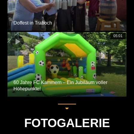
Doffest in Traboch
05:01
60 Jahre FC Kammern – Ein Jubiläum voller
Höhepunkte!
FOTOGALERIE