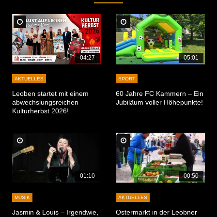
Später Ansehen
Später Ansehen
04:27
05:01
AKTUELLES
SPORT
Leoben startet mit einem
60 Jahre FC Kammern – Ein
abwechslungsreichen
Jubiläum voller Höhepunkte!
Kulturherbst 2026!
Später Ansehen
Später Ansehen
01:10
00:50
MUSIK
AKTUELLES
Jasmin & Louis – Irgendwie,
Ostermarkt in der Leobner