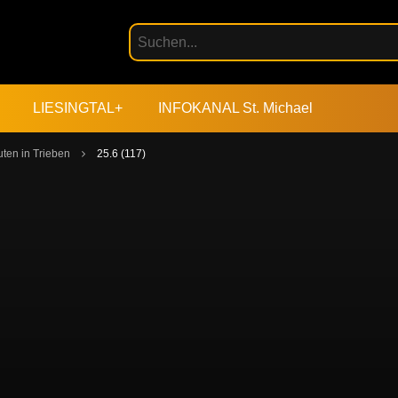
LIESINGTAL+
INFOKANAL St. Michael
ten in Trieben
25.6 (117)