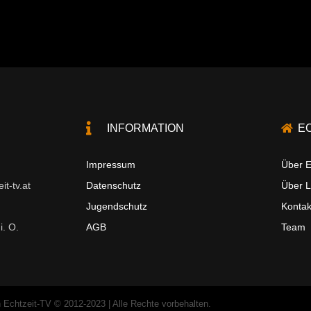
INFORMATION
E
Impressum
Über E
t-tv.at
Datenschutz
Über 
Jugendschutz
Kontak
i. O.
AGB
Team
 Echtzeit-TV © 2012-2023 | Alle Rechte vorbehalten.