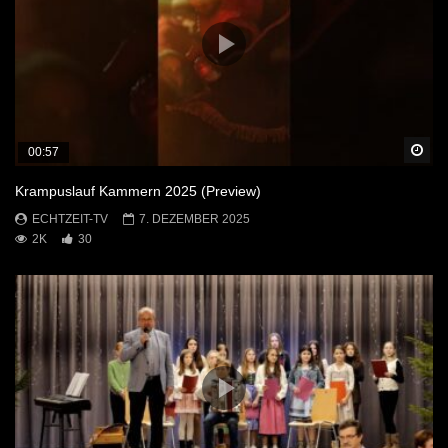
Sp
00:57
Krampuslauf Kammern 2025 (Preview)
ECHTZEIT-TV
7. DEZEMBER 2025
2K
30