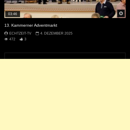
Sp
03:46
13. Kammerner Adventmarkt
ECHTZEIT-TV
4. DEZEMBER 2025
472
3