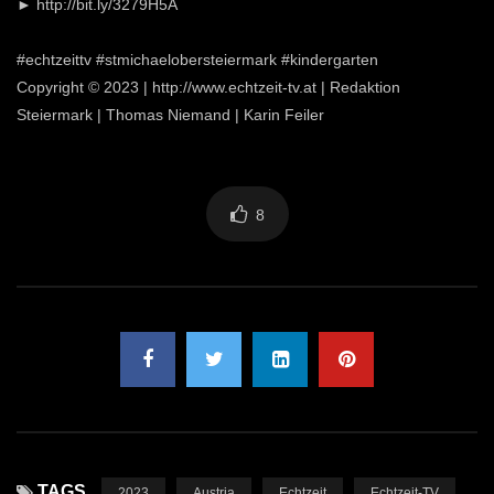
► http://bit.ly/3279H5A
#echtzeittv #stmichaelobersteiermark #kindergarten
Copyright © 2023 | http://www.echtzeit-tv.at | Redaktion
Steiermark | Thomas Niemand | Karin Feiler
8
TAGS
2023
Austria
Echtzeit
Echtzeit-TV