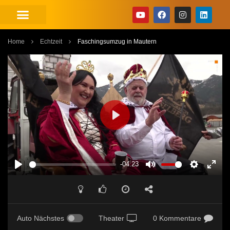
Home
Echtzeit
Faschingsumzug in Mautern
PLAY
-04:23
PLAY
MUTE
SETTINGS
ENT
FUL
Auto Nächstes
Theater
0 Kommentare