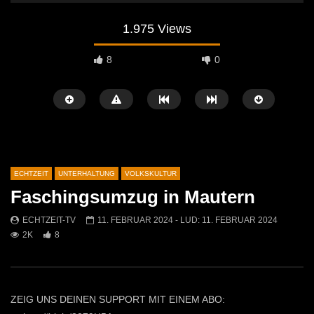
1.975 Views
8
0
ECHTZEIT
UNTERHALTUNG
VOLKSKULTUR
Faschingsumzug in Mautern
Später Ansehen
02:04
07:42
ECHTZEIT-TV
11. FEBRUAR 2024
- LUD:
11. FEBRUAR 2024
2K
8
Osterfeuer St. Michael 2026: Tradition
Krampuslauf in Mautern
kehrt auf die Jöchlingerwiese zurück
ECHTZEIT-TV
16. 
ECHTZEIT-TV
14. APRIL 2026
1.5K
21
755
1
ZEIG UNS DEINEN SUPPORT MIT EINEM ABO: