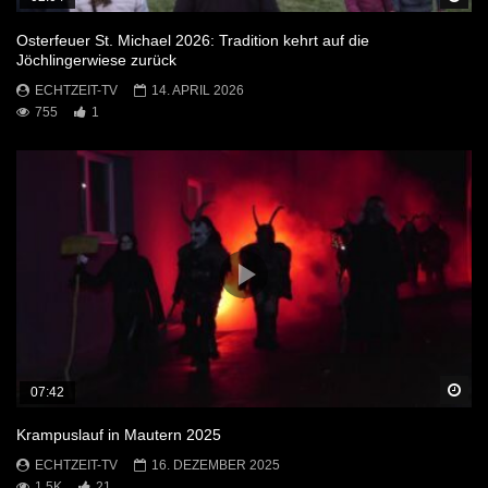
Osterfeuer St. Michael 2026: Tradition kehrt auf die
Jöchlingerwiese zurück
ECHTZEIT-TV
14. APRIL 2026
755
1
Sp
07:42
Krampuslauf in Mautern 2025
ECHTZEIT-TV
16. DEZEMBER 2025
1.5K
21