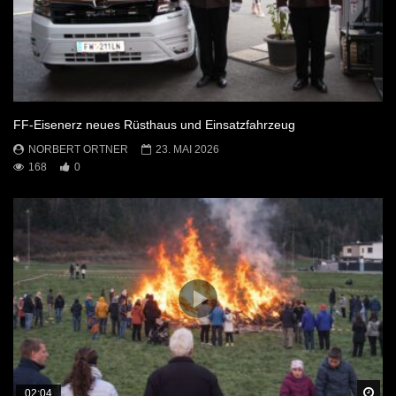
FF-Eisenerz neues Rüsthaus und Einsatzfahrzeug
NORBERT ORTNER
23. MAI 2026
168
0
Sp
02:04