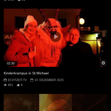
Sp
02:30
Kinderkrampus in St.Michael
ECHTZEIT-TV
10. DEZEMBER 2025
801
6