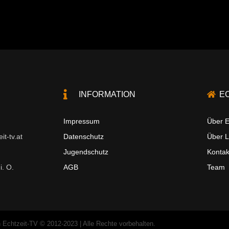
INFORMATION
E
Impressum
Über E
t-tv.at
Datenschutz
Über 
Jugendschutz
Kontak
i. O.
AGB
Team
 Echtzeit-TV © 2012-2023 | Alle Rechte vorbehalten.