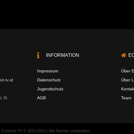
INFORMATION
E
Impressum
Über E
t-tv.at
Datenschutz
Über 
Jugendschutz
Kontak
i. O.
AGB
Team
 Echtzeit-TV © 2012-2023 | Alle Rechte vorbehalten.