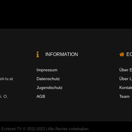
INFORMATION
E
Impressum
Über E
t-tv.at
Datenschutz
Über 
Jugendschutz
Kontak
i. O.
AGB
Team
 Echtzeit-TV © 2012-2023 | Alle Rechte vorbehalten.