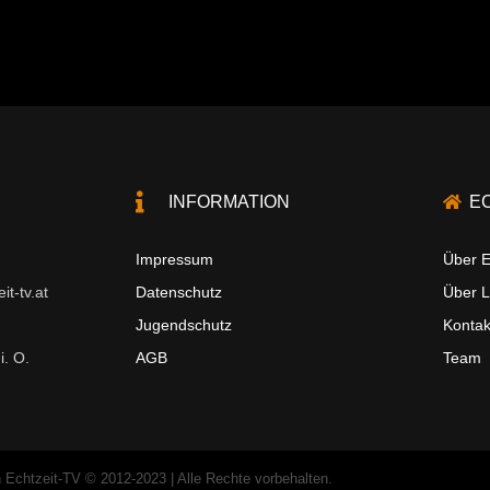
INFORMATION
E
Impressum
Über E
t-tv.at
Datenschutz
Über 
Jugendschutz
Kontak
i. O.
AGB
Team
 Echtzeit-TV © 2012-2023 | Alle Rechte vorbehalten.