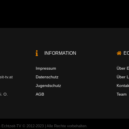
INFORMATION
E
Impressum
Über E
t-tv.at
Datenschutz
Über 
Jugendschutz
Kontak
i. O.
AGB
Team
 Echtzeit-TV © 2012-2023 | Alle Rechte vorbehalten.