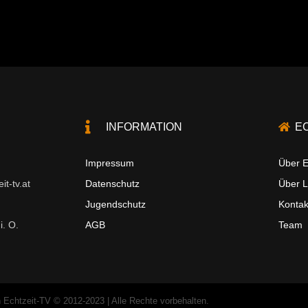
INFORMATION
E
Impressum
Über E
t-tv.at
Datenschutz
Über 
Jugendschutz
Kontak
i. O.
AGB
Team
 Echtzeit-TV © 2012-2023 | Alle Rechte vorbehalten.