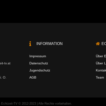
INFORMATION
E
Impressum
Über E
t-tv.at
Datenschutz
Über 
Jugendschutz
Kontak
i. O.
AGB
Team
 Echtzeit-TV © 2012-2023 | Alle Rechte vorbehalten.