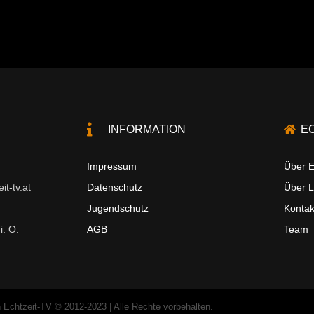
INFORMATION
E
Impressum
Über E
t-tv.at
Datenschutz
Über 
Jugendschutz
Kontak
i. O.
AGB
Team
 Echtzeit-TV © 2012-2023 | Alle Rechte vorbehalten.