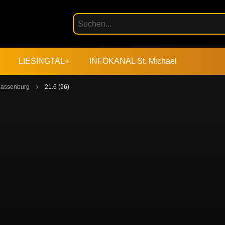
LIESINGTAL+
INFOKANAL St. Michael
 Massenburg
21.6 (96)