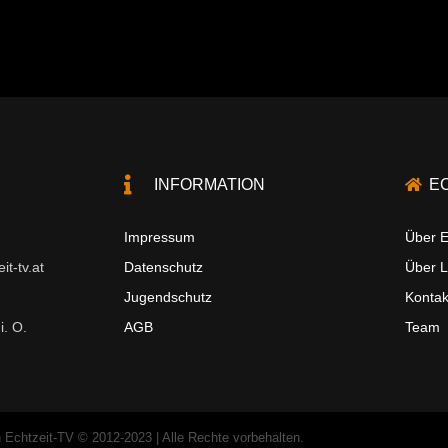
INFORMATION
E
Impressum
Über E
t-tv.at
Datenschutz
Über 
Jugendschutz
Kontak
i. O.
AGB
Team
 Echtzeit-TV © 2012-2023 | Alle Rechte vorbehalten.