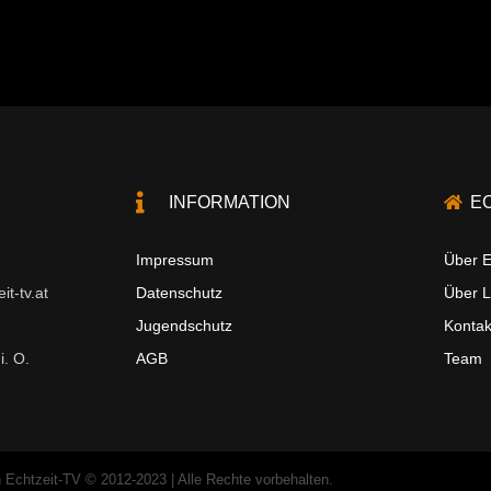
INFORMATION
E
Impressum
Über E
t-tv.at
Datenschutz
Über 
Jugendschutz
Kontak
i. O.
AGB
Team
 Echtzeit-TV © 2012-2023 | Alle Rechte vorbehalten.