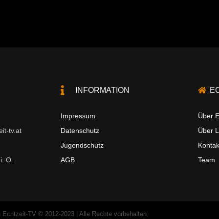
INFORMATION
E
Impressum
Über E
t-tv.at
Datenschutz
Über 
Jugendschutz
Kontak
i. O.
AGB
Team
 Echtzeit-TV © 2012-2023 | Alle Rechte vorbehalten.