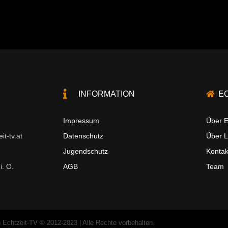
INFORMATION
E
Impressum
Über E
t-tv.at
Datenschutz
Über 
Jugendschutz
Kontak
i. O.
AGB
Team
 Echtzeit-TV © 2012-2023 | Alle Rechte vorbehalten.