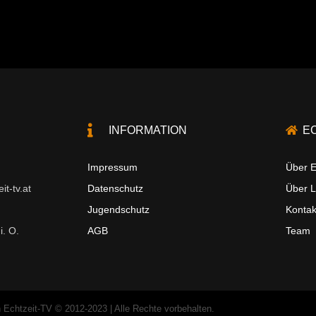
INFORMATION
E
Impressum
Über E
t-tv.at
Datenschutz
Über 
Jugendschutz
Kontak
i. O.
AGB
Team
 Echtzeit-TV © 2012-2023 | Alle Rechte vorbehalten.