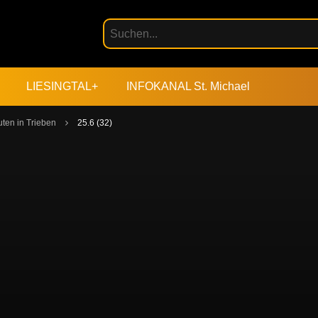
LIESINGTAL+
INFOKANAL St. Michael
ten in Trieben
25.6 (32)