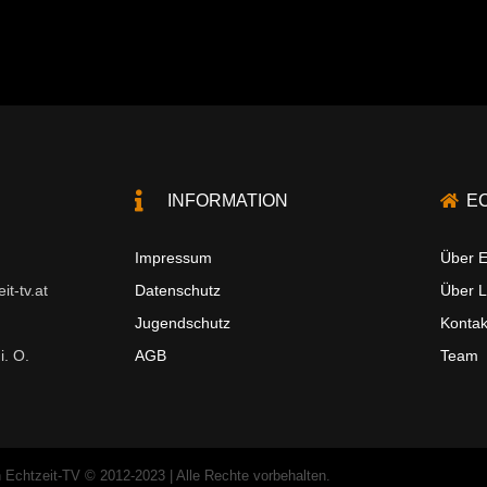
INFORMATION
E
Impressum
Über E
t-tv.at
Datenschutz
Über 
Jugendschutz
Kontak
i. O.
AGB
Team
 Echtzeit-TV © 2012-2023 | Alle Rechte vorbehalten.