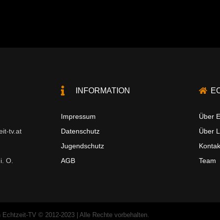
INFORMATION
E
Impressum
Über E
t-tv.at
Datenschutz
Über 
Jugendschutz
Kontak
i. O.
AGB
Team
 Echtzeit-TV © 2012-2023 | Alle Rechte vorbehalten.