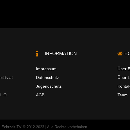
INFORMATION
E
Impressum
Über E
t-tv.at
Datenschutz
Über 
Jugendschutz
Kontak
i. O.
AGB
Team
 Echtzeit-TV © 2012-2023 | Alle Rechte vorbehalten.