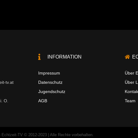
INFORMATION
E
Impressum
Über E
t-tv.at
Datenschutz
Über 
Jugendschutz
Kontak
i. O.
AGB
Team
 Echtzeit-TV © 2012-2023 | Alle Rechte vorbehalten.