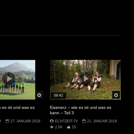
Später Ansehen
Später 
08:42
e es ist und was es
Eisenerz – wie es ist und was es
kann – Teil 3
V
27. JANUAR 2018
ECHTZEIT-TV
21. JANUAR 2018
2.5K
25