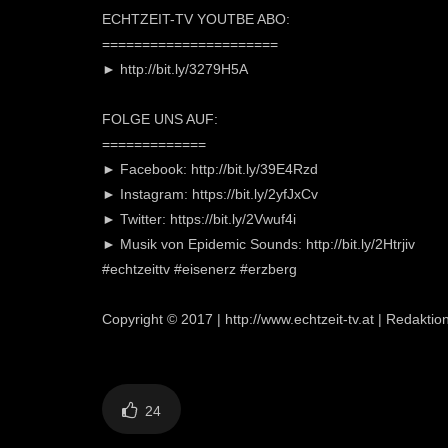
ECHTZEIT-TV YOUTBE ABO:
======================
► http://bit.ly/3279H5A​
FOLGE UNS AUF:
=============
► Facebook: http://bit.ly/39E4Rzd​
► Instagram: https://bit.ly/2yfJxCv​
► Twitter: https://bit.ly/2Vwuf4i​
► Musik von Epidemic Sounds: http://bit.ly/2Htrjiv​
#echtzeittv​ #eisenerz​ #erzberg
Copyright © 2017 | http://www.echtzeit-tv.at​ | Redaktio
24