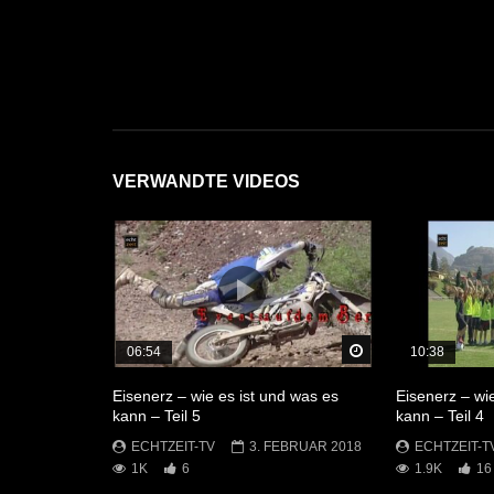
VERWANDTE VIDEOS
Später Ansehen
06:54
10:38
Eisenerz – wie es ist und was es
Eisenerz – wi
kann – Teil 5
kann – Teil 4
ECHTZEIT-TV
3. FEBRUAR 2018
ECHTZEIT-T
1K
6
1.9K
16