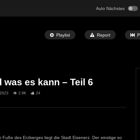
Auto Nächstes
Playlist
Report
P
d was es kann – Teil 6
Später Ansehen
08:42
 2023
2.9K
24
 wie es ist und was es kann –
Eisenerz – wie es ist und was es kann
Teil 3
T-TV
27. JANUAR 2018
ECHTZEIT-TV
21. JANUAR 2018
16
2.5K
25
Fuße des Erzberges liegt die Stadt Eisenerz. Der einstige so