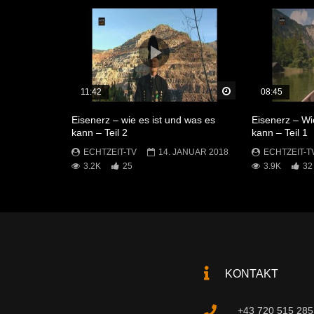
Später Ansehen
11:42
08:45
Eisenerz – wie es ist und was es
Eisenerz – Wi
kann – Teil 2
kann – Teil 1
ECHTZEIT-TV
14. JANUAR 2018
ECHTZEIT-T
3.2K
25
3.9K
32
KONTAKT
+43 720 515 285