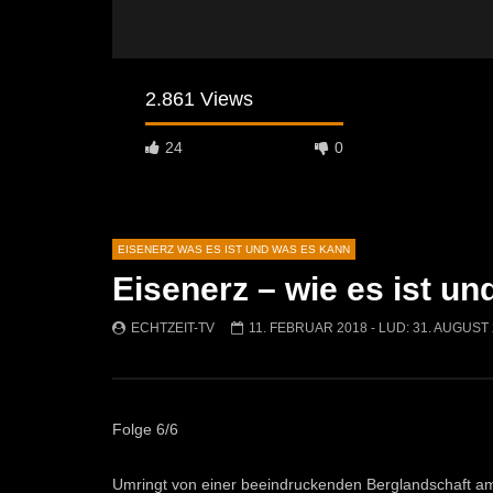
2.861 Views
24
0
EISENERZ WAS ES IST UND WAS ES KANN
Eisenerz – wie es ist un
Später Ansehen
06:54
10:38
ECHTZEIT-TV
11. FEBRUAR 2018
- LUD:
31. AUGUST
Eisenerz – wie es ist und was es kann –
Eisenerz –
Teil 5
Teil 4
ECHTZEIT-TV
3. FEBRUAR 2018
ECHTZEI
1K
6
1.9K
Folge 6/6
Umringt von einer beeindruckenden Berglandschaft am 