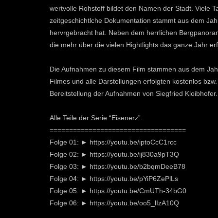
wertvolle Rohstoff bildet den Namen der Stadt. Viele T
zeitgeschichtlche Dokumentation stammt aus dem Jahre
hervrgebracht hat. Neben dem herrlichen Bergpanorama 
die mehr über die vielen Hightlights das ganze Jahr er
Die Aufnahmen zu diesem Film stammen aus dem Jahre
Filmes und alle Darstellungen erfolgten kostenlos bzw
Bereitstellung der Aufnahmen von Siegfried Kloibhofer.
Alle Teile der Serie “Eisenerz”:
===================================
Folge 01: ► https://youtu.be/iptoCcC1rcc
Folge 02: ► https://youtu.be/ij830a9pT3Q
Folge 03: ► https://youtu.be/b2bqmDeeB78
Folge 04: ► https://youtu.be/pYiP6ZePlLs
Folge 05: ► https://youtu.be/CmUTh-34bG0
Folge 06: ► https://youtu.be/oo5_lIzA10Q