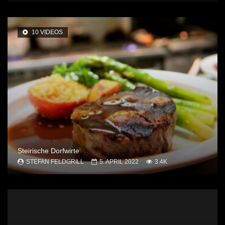
10 VIDEOS
Steirische Dorfwirte
STEFAN FELDGRILL
5. APRIL 2022
3.4K