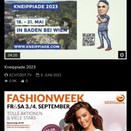
Sp
04:20
Kneippiade 2023
ECHTZEIT-TV
9. JUNI 2022
0.9K
0