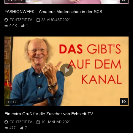
FASHIONWEEK – Amateur-Modenschau in der SCS
ECHTZEIT-TV
28. AUGUST 2021
0.9K
1
Sp
03:08
Ein extra Gruß für die Zuseher von Echtzeit-TV
ECHTZEIT-TV
10. JANUAR 2021
477
7