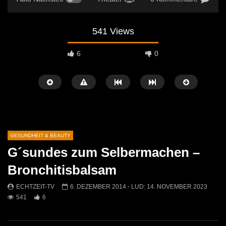
541 Views
6
0
GESUNDHEIT & BEAUTY
G´sundes zum Selbermachen –
Später Ansehen
04:39
04:20
Bronchitisbalsam
Ehrentag der Frisur! Trends 2024 in der
Kneippiade 2023
ECHTZEIT-TV
6. DEZEMBER 2014
- LUD:
14. NOVEMBER 2023
Haarmode
ECHTZEIT-TV
9. JU
541
6
ECHTZEIT-TV
6. MAI 2024
0.9K
0
1.5K
0