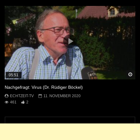
Sp
05:51
Nachgefragt: Virus (Dr. Rüdiger Böckel)
ECHTZEIT-TV
11. NOVEMBER 2020
461
2