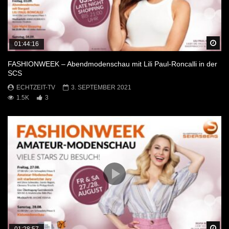
Sp
01:44:16
FASHIONWEEK – Abendmodenschau mit Lili Paul-Roncalli in der
SCS
ECHTZEIT-TV
3. SEPTEMBER 2021
1.5K
3
Sp
01:28:57