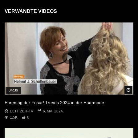
VERWANDTE VIDEOS
Sp
04:39
Ehrentag der Frisur! Trends 2024 in der Haarmode
ECHTZEIT-TV
6. MAI 2024
1.5K
0