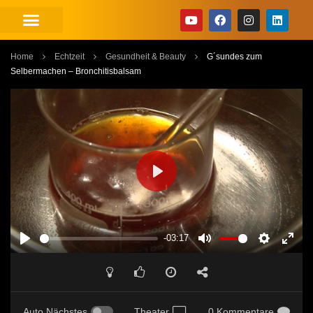
Home
Echtzeit
Gesundheit & Beauty
G´sundes zum
Selbermachen – Bronchitisbalsam
PLAY
-03:17
PLAY
MUTE
SETTINGS
ENT
FUL
Auto Nächstes
Theater
0 Kommentare