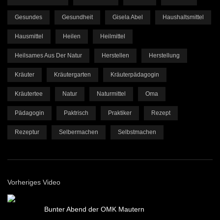
Gesundes
Gesundheit
Gisela Abel
Haushaltsmittel
Hausmittel
Heilen
Heilmittel
Heilsames Aus Der Natur
Herstellen
Herstellung
Kräuter
Kräutergarten
Kräuterpädagogin
Kräutertee
Natur
Naturmittel
Oma
Pädagogin
Paktrisch
Praktiker
Rezept
Rezeptur
Selbermachen
Selbstmachen
Vorheriges Video
Bunter Abend der OMK Mautern