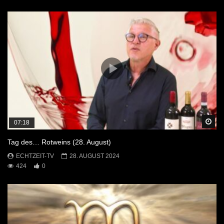
Sp
07:18
Tag des… Rotweins (28. August)
ECHTZEIT-TV
28. AUGUST 2024
424
0