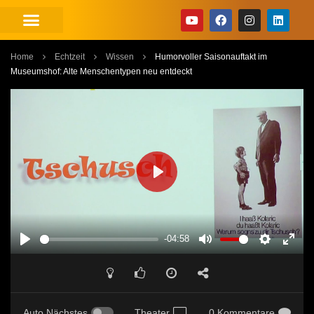
Home
Echtzeit
Wissen
Humorvoller Saisonauftakt im
Museumshof: Alte Menschentypen neu entdeckt
PLAY
-04:58
PLAY
MUTE
SETTINGS
ENT
FUL
Auto Nächstes
Theater
0 Kommentare