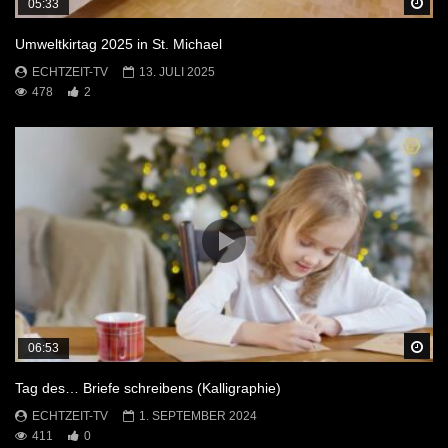
Sp
05:33
Umweltkirtag 2025 in St. Michael
ECHTZEIT-TV
13. JULI 2025
478
2
Sp
06:53
Tag des… Briefe schreibens (Kalligraphie)
ECHTZEIT-TV
1. SEPTEMBER 2024
411
0