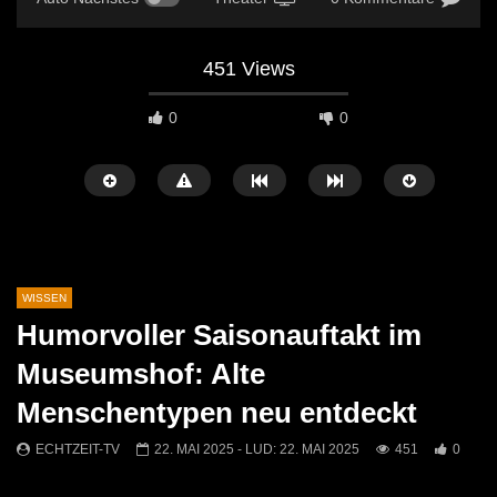
451 Views
0
0
WISSEN
Humorvoller Saisonauftakt im
Später Ansehen
05:33
06:53
Museumshof: Alte
Umweltkirtag 2025 in St. Michael
Tag des… Briefe schrei
Menschentypen neu entdeckt
(Kalligraphie)
ECHTZEIT-TV
13. JULI 2025
ECHTZEIT-TV
1. S
478
2
ECHTZEIT-TV
22. MAI 2025
- LUD:
22. MAI 2025
451
0
411
0