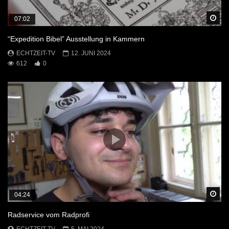
Sp
07:02
“Expedition Bibel” Ausstellung in Kammern
ECHTZEIT-TV
12. JUNI 2024
612
0
Sp
04:24
Radservice vom Radprofi