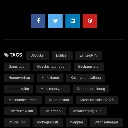
TAGS
Drböckel
Echtzeit
Echtzeit-TV
Gamsjäger
Geschichteerleben
Gschamsterer
Humorvortrag
Klefuzianer
Kulturveranstaltung
Leobenkultur
Menschentypen
Museumeröffnung
Museumösterreich
Museumshof
Museumssaison2025
Österreichkultur
Steiermark
Veranstaltung2025
Volkskultur
Vortragmitwitz
Wappler
Wechselberger