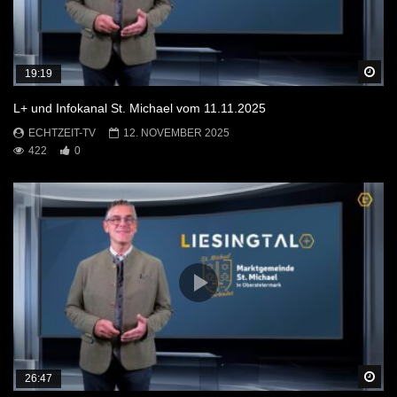
Sp
19:19
L+ und Infokanal St. Michael vom 11.11.2025
ECHTZEIT-TV
12. NOVEMBER 2025
422
0
Sp
26:47