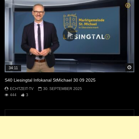
Sp
34:11
S40 Liesingtal Infokanal StMichael 30 09 2025
ECHTZEIT-TV
30. SEPTEMBER 2025
444
3