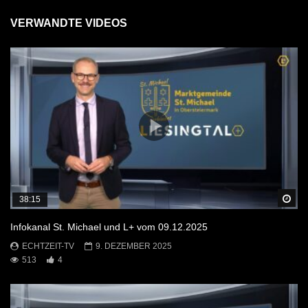
VERWANDTE VIDEOS
Sp
38:15
Infokanal St. Michael und L+ vom 09.12.2025
ECHTZEIT-TV
9. DEZEMBER 2025
513
4