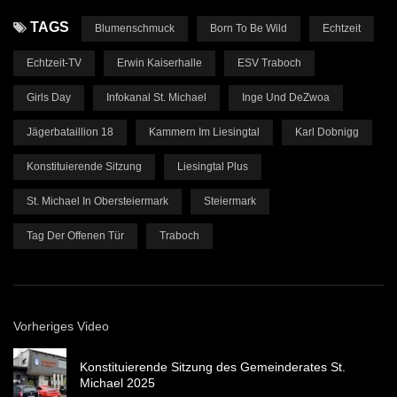
TAGS
Blumenschmuck
Born To Be Wild
Echtzeit
Echtzeit-TV
Erwin Kaiserhalle
ESV Traboch
Girls Day
Infokanal St. Michael
Inge Und DeZwoa
Jägerbataillion 18
Kammern Im Liesingtal
Karl Dobnigg
Konstituierende Sitzung
Liesingtal Plus
St. Michael In Obersteiermark
Steiermark
Tag Der Offenen Tür
Traboch
Vorheriges Video
Konstituierende Sitzung des Gemeinderates St.
Michael 2025