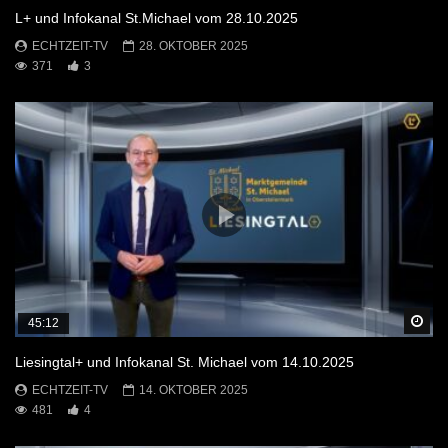
L+ und Infokanal St.Michael vom 28.10.2025
ECHTZEIT-TV
28. OKTOBER 2025
371
3
Sp
45:12
Liesingtal+ und Infokanal St. Michael vom 14.10.2025
ECHTZEIT-TV
14. OKTOBER 2025
481
4