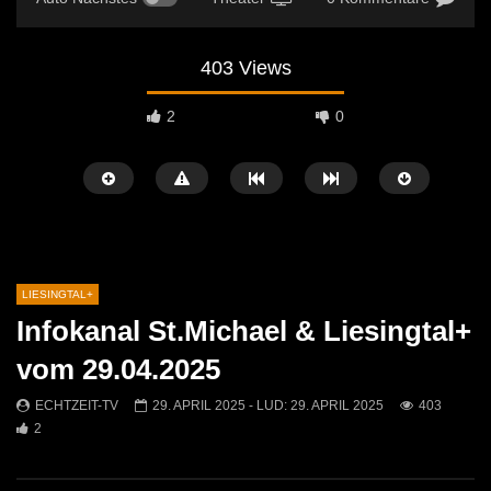
403 Views
2
0
LIESINGTAL+
Infokanal St.Michael & Liesingtal+
Später Ansehen
38:15
40:58
vom 29.04.2025
Infokanal St. Michael und L+ vom
Infokanal St. Michael & 
ECHTZEIT-TV
29. APRIL 2025
- LUD:
29. APRIL 2025
403
09.12.2025
25.11.2025
2
ECHTZEIT-TV
9. DEZEMBER 2025
ECHTZEIT-TV
25. 
513
4
390
0