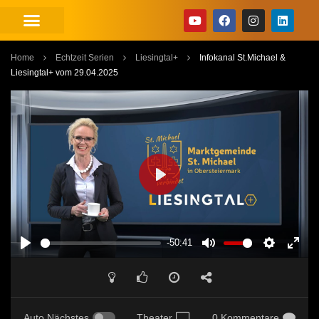
Home
Echtzeit Serien
Liesingtal+
Infokanal St.Michael &
Liesingtal+ vom 29.04.2025
PLAY
-50:41
PLAY
MUTE
SETTINGS
ENT
FUL
Auto Nächstes
Theater
0 Kommentare