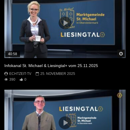
Sp
40:58
Infokanal St. Michael & Liesingtal+ vom 25.11.2025
ECHTZEIT-TV
25. NOVEMBER 2025
390
0