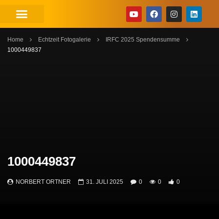
Home
Echtzeit Fotogalerie
IRFC 2025 Spendensumme
1000449837
1000449837
NORBERT ORTNER
31. JULI 2025
0
0
0