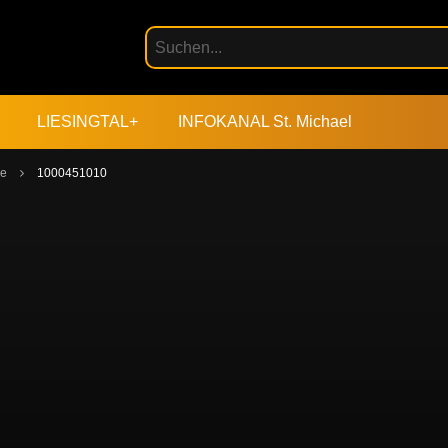
LIESINGTAL+
INFOKANAL St. Michael
me
1000451010