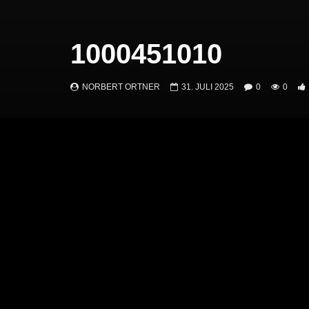
1000451010
NORBERT ORTNER
31. JULI 2025
0
0