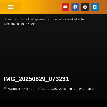
Home
Echtzeit Fotogalerie
Sommer-Open-Air-Leoben
IMG_20250829_073231
IMG_20250829_073231
NORBERT ORTNER
29. AUGUST 2025
0
0
0