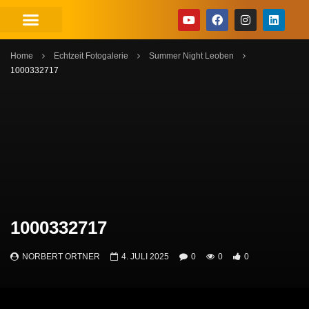
Home
Echtzeit Fotogalerie
Summer Night Leoben
1000332717
1000332717
NORBERT ORTNER
4. JULI 2025
0
0
0