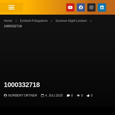
Home
Echtzeit Fotogalerie
Summer Night Leoben
1000332718
1000332718
NORBERT ORTNER
4. JULI 2025
0
0
0