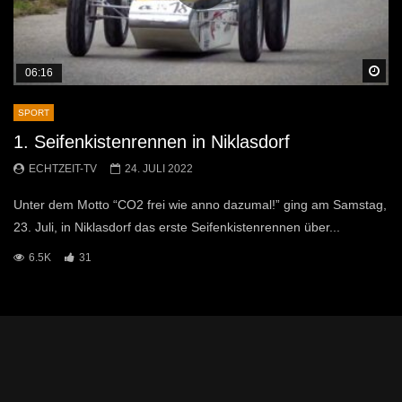
Sp
06:16
SPORT
1. Seifenkistenrennen in Niklasdorf
ECHTZEIT-TV
24. JULI 2022
Unter dem Motto “CO2 frei wie anno dazumal!” ging am Samstag,
23. Juli, in Niklasdorf das erste Seifenkistenrennen über...
6.5K
31