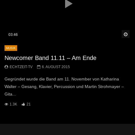
Sp
03:46
MUSIK
Newcomer Band 11.11 – Am Ende
ECHTZEIT-TV
6. AUGUST 2015
Gegründet wurde die Band am 11. November von Katharina
Walter – Gesang, Klavier, Percussion und Martin Strohmayer –
Gita...
1.3K
21