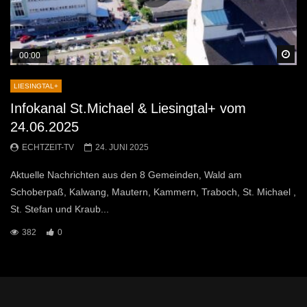
Sp
00:00
LIESINGTAL+
Infokanal St.Michael & Liesingtal+ vom
24.06.2025
ECHTZEIT-TV
24. JUNI 2025
Aktuelle Nachrichten aus den 8 Gemeinden, Wald am
Schoberpaß, Kalwang, Mautern, Kammern, Traboch, St. Michael ,
St. Stefan und Kraub...
382
0