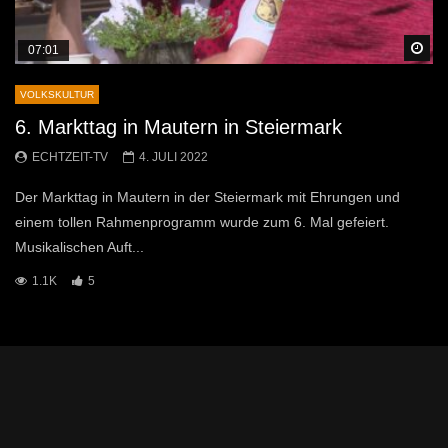
Sp
07:01
VOLKSKULTUR
6. Markttag in Mautern in Steiermark
ECHTZEIT-TV
4. JULI 2022
Der Markttag in Mautern in der Steiermark mit Ehrungen und
einem tollen Rahmenprogramm wurde zum 6. Mal gefeiert.
Musikalischen Auft...
1.1K
5