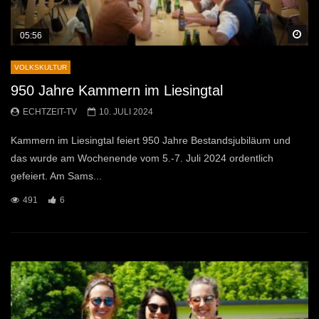
Sp
05:56
VOLKSKULTUR
950 Jahre Kammern im Liesingtal
ECHTZEIT-TV
10. JULI 2024
Kammern im Liesingtal feiert 950 Jahre Bestandsjubiläum und
das wurde am Wochenende vom 5.-7. Juli 2024 ordentlich
gefeiert. Am Sams...
491
6