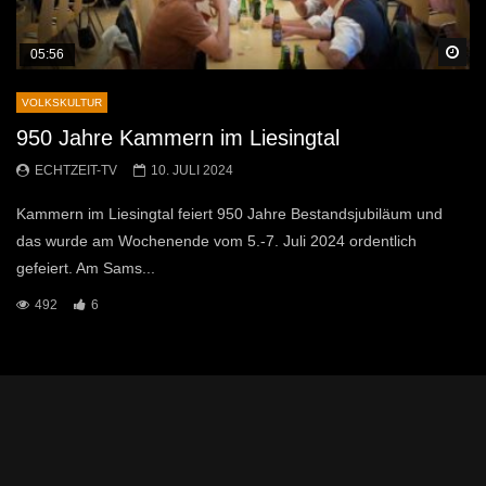
Sp
05:56
VOLKSKULTUR
950 Jahre Kammern im Liesingtal
ECHTZEIT-TV
10. JULI 2024
Kammern im Liesingtal feiert 950 Jahre Bestandsjubiläum und
das wurde am Wochenende vom 5.-7. Juli 2024 ordentlich
gefeiert. Am Sams...
492
6