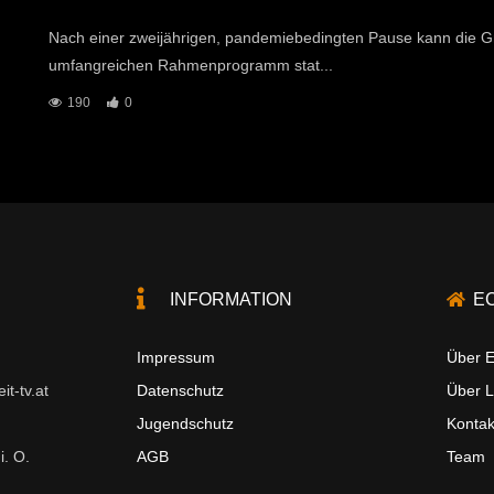
Nach einer zweijährigen, pandemiebedingten Pause kann die G
umfangreichen Rahmenprogramm stat...
190
0
INFORMATION
E
Impressum
Über E
t-tv.at
Datenschutz
Über 
Jugendschutz
Kontak
i. O.
AGB
Team