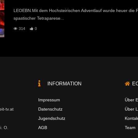
LEOEBN.Mit dem Hochsteirischen Adventlauf wurde heuer die Fam
spastischer Tetraparese...
314
0
INFORMATION
E
Impressum
Über E
t-tv.at
Datenschutz
Über 
Jugendschutz
Kontak
i. O.
AGB
Team