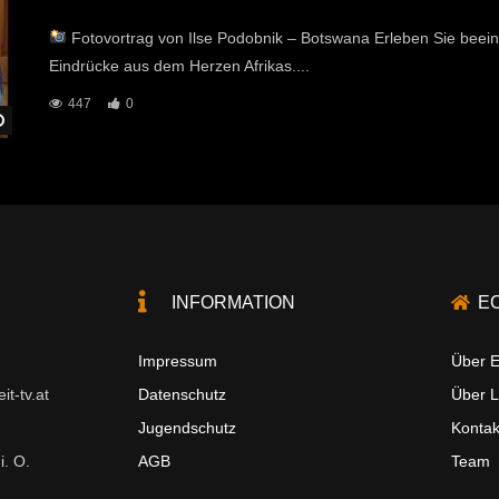
Fotovortrag von Ilse Podobnik – Botswana Erleben Sie be
Eindrücke aus dem Herzen Afrikas....
447
0
Später Ansehen
INFORMATION
E
Impressum
Über E
t-tv.at
Datenschutz
Über 
Jugendschutz
Kontak
i. O.
AGB
Team