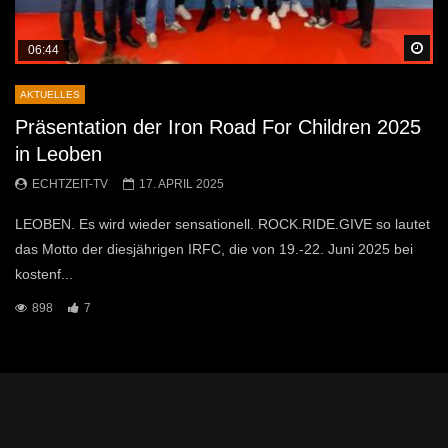
Sp
06:44
AKTUELLES
Präsentation der Iron Road For Children 2025
in Leoben
ECHTZEIT-TV
17. APRIL 2025
LEOBEN. Es wird wieder sensationell. ROCK.RIDE.GIVE so lautet
das Motto der diesjährigen IRFC, die von 19.-22. Juni 2025 bei
kostenf...
898
7