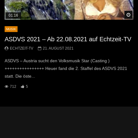
Sp
01:16
MUSIK
ASDVS 2021 – Ab 22.08.2021 auf Echtzeit-TV
ECHTZEIT-TV
21. AUGUST 2021
ASDVS – Austria sucht den Volksmusik Star (Casting )
++++++++++++++++ Heuer fand die 2. Staffel des ASDVS 2021
statt. Die öste...
712
5