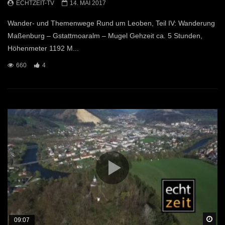
ECHTZEIT-TV
14. MAI 2017
Wander- und Themenwege Rund um Leoben, Teil IV: Wanderung
Maßenburg – Gstattmoaralm – Mugel Gehzeit ca. 5 Stunden,
Höhenmeter 1192 M...
660
4
Sp
09:07