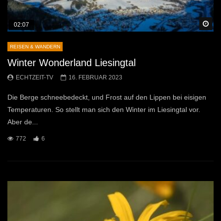
Sp
02:07
REISEN & WANDERN
Winter Wonderland Liesingtal
ECHTZEIT-TV
16. FEBRUAR 2023
Die Berge schneebedeckt, und Frost auf den Lippen bei eisigen
Temperaturen. So stellt man sich den Winter im Liesingtal vor.
Aber de...
772
6