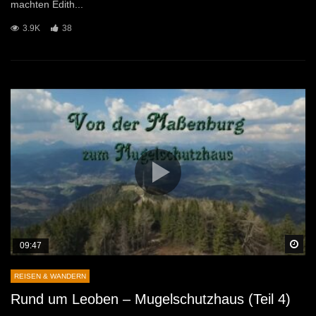
machten Edith...
3.9K
38
Sp
09:47
REISEN & WANDERN
Rund um Leoben – Mugelschutzhaus (Teil 4)