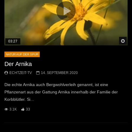
Sp
03:27
NATUR AUF DER SPUR
Der Arnika
ECHTZEIT-TV
14. SEPTEMBER 2020
Die echte Arnika auch Bergwohlverleih genannt, ist eine
Pflanzenart aus der Gattung Arnika innerhalb der Familie der
Korbblütler. Si...
3.1K
33