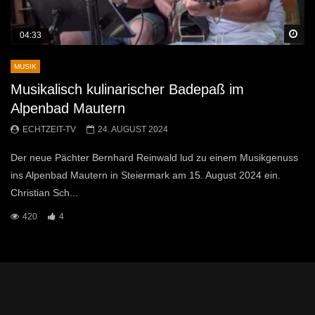
Sp
04:33
MUSIK
Musikalisch kulinarischer Badepaß im
Alpenbad Mautern
ECHTZEIT-TV
24. AUGUST 2024
Der neue Pächter Bernhard Reinwald lud zu einem Musikgenuss
ins Alpenbad Mautern in Steiermark am 15. August 2024 ein.
Christian Sch...
420
4