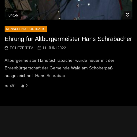
Sp
04:56
MENSCHEN & PORTRAITS
Ehrung für Altbürgermeister Hans Schrabacher
ECHTZEIT-TV
11. JUNI 2022
Altbürgermeister Hans Schrabacher wurde heuer mit der
Ehrenbürgerschaft der Gemeinde Wald am Schoberpaß
ausgezeichnet. Hans Schrabac...
491
2