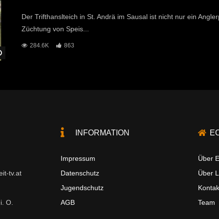
Der Trifthanslteich in St. Andrä im Sausal ist nicht nur ein Angl
Züchtung von Speis...
284.6K
863
Später Ansehen
INFORMATION
E
Impressum
Über E
t-tv.at
Datenschutz
Über 
Jugendschutz
Kontak
i. O.
AGB
Team