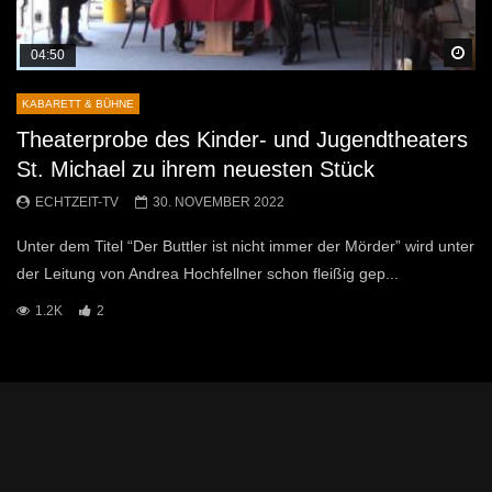
Sp
04:50
KABARETT & BÜHNE
Theaterprobe des Kinder- und Jugendtheaters
St. Michael zu ihrem neuesten Stück
ECHTZEIT-TV
30. NOVEMBER 2022
Unter dem Titel “Der Buttler ist nicht immer der Mörder” wird unter
der Leitung von Andrea Hochfellner schon fleißig gep...
1.2K
2