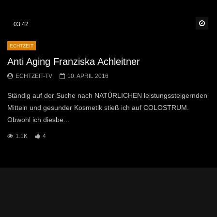
Sp
03:42
ECHTZEIT
Anti Aging Franziska Achleitner
ECHTZEIT-TV
10. APRIL 2016
Ständig auf der Suche nach NATÜRLICHEN leistungssteigernden
Mitteln und gesunder Kosmetik stieß ich auf COLOSTRUM.
Obwohl ich diesbe...
1.1K
4