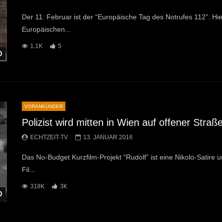
Der 11. Februar ist der “Europäische Tag des Notrufes 112”. Hie
Europäischen...
1.1K
5
Später Ansehen
VORANKÜNDER
Polizist wird mitten in Wien auf offener Straße
ECHTZEIT-TV
13. JANUAR 2016
Das No-Budget Kurzfilm-Projekt “Rudolf” ist eine Nikolo-Satire
Fil...
318K
3K
Später Ansehen