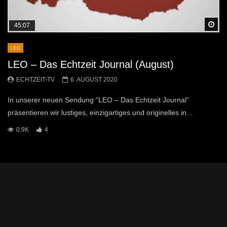
Sp
45:07
LEO
LEO – Das Echtzeit Journal (August)
ECHTZEIT-TV
6. AUGUST 2020
In unserer neuen Sendung “LEO – Das Echtzeit Journal”
präsentieren wir lustiges, einzigartiges und originelles in...
0.9K
4